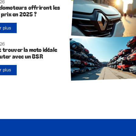
026
clomoteurs offriront les
 prix en 2025 ?
r plus
026
trouver la moto idéale
uter avec un BSR
r plus