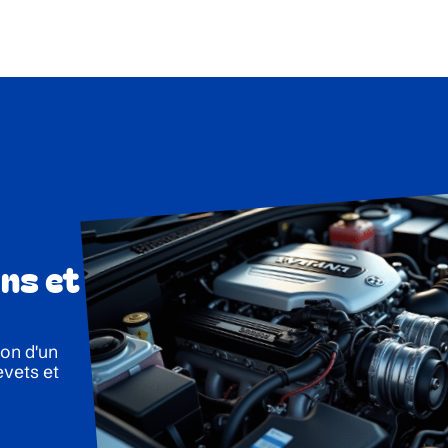
ons et
ion d'un
evets et