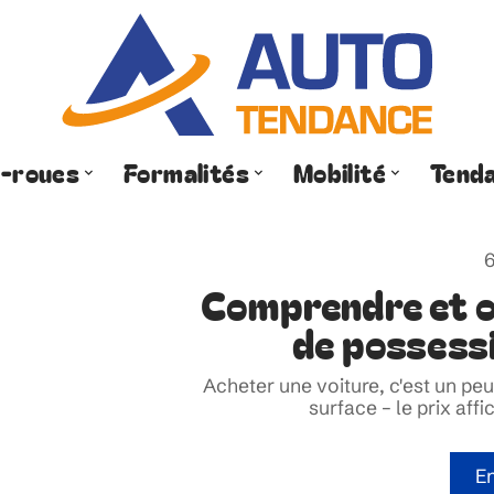
-roues
Formalités
Mobilité
Tend
6
Comprendre et op
de possessi
Acheter une voiture, c'est un p
surface – le prix aff
En