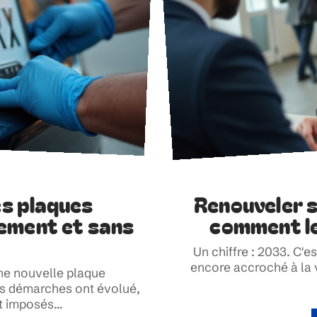
es plaques
Renouveler s
dement et sans
comment le
Un chiffre : 2033. C'e
encore accroché à la v
ne nouvelle plaque
 Les démarches ont évolué,
nt imposés
…