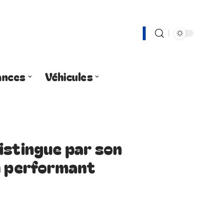
ances
Véhicules
istingue par son
n performant